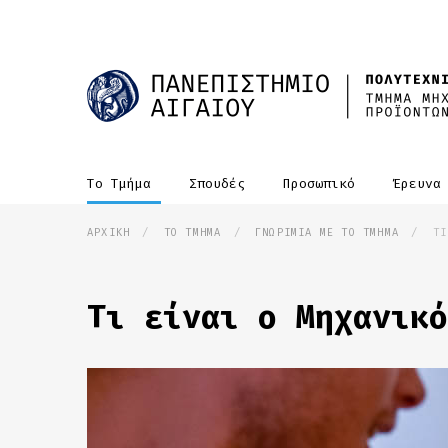
Παράκαμψη
προς
το
κυρίως
περιεχόμενο
MAIN
Το Τμήμα
Σπουδές
Προσωπικό
Έρευν
NAVIGATION
ΑΡΧΙΚΗ
/
ΤΟ ΤΜΗΜΑ
/
ΓΝΩΡΙΜΙΑ ΜΕ ΤΟ ΤΜΗΜΑ
/
ΤΙ
Breadcrumb
Τι είναι ο Μηχανικό