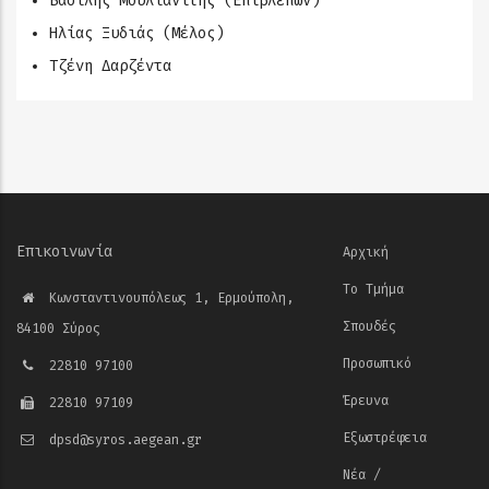
Βασίλης Μουλιανίτης (Επιβλέπων)
Ηλίας Ξυδιάς (Μέλος)
Τζένη Δαρζέντα
Επικοινωνία
Αρχική
Το Τμήμα
Κωνσταντινουπόλεως 1, Ερμούπολη,
Σπουδές
84100 Σύρος
Προσωπικό
22810 97100
Έρευνα
22810 97109
Εξωστρέφεια
dpsd@syros.aegean.gr
Νέα /