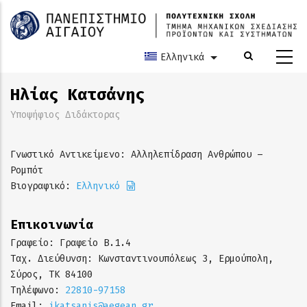
Παράκαμψη
προς
το
κυρίως
Ελληνικά
Λίστα πρόσθετων ε
περιεχόμενο
Ηλίας Κατσάνης
Υποψήφιος Διδάκτορας
Γνωστικό Αντικείμενο: Αλληλεπίδραση Ανθρώπου –
Ρομπότ
Βιογραφικό:
Ελληνικό
Επικοινωνία
Γραφείο: Γραφείο Β.1.4
Ταχ. Διεύθυνση: Κωνσταντινουπόλεως 3, Ερμούπολη,
Σύρος, ΤΚ 84100
Τηλέφωνο:
22810-97158
Email:
ikatsanis@aegean.gr