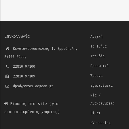
Επικοινωνία
Αρχική
Το Τμήμα
Κωνσταντινουπόλεως 1, Ερμούπολη,
Σπουδές
84100 Σύρος
Προσωπικό
22810 97100
Έρευνα
22810 97109
Εξωστρέφεια
dpsd@syros.aegean.gr
Νέα /
Είσοδος στο site
(για
Ανακοινώσεις
διαπιστευμένους χρήστες)
Είμαι
eΥπηρεσίες