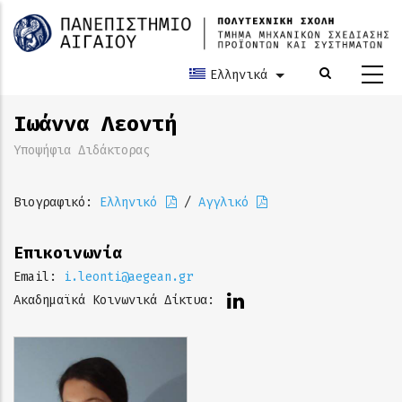
Παράκαμψη
προς
το
κυρίως
Ελληνικά
Λίστα πρόσθετων ε
περιεχόμενο
Ιωάννα Λεοντή
Υποψήφια Διδάκτορας
Βιογραφικό:
Ελληνικό
/
Αγγλικό
Επικοινωνία
Email:
i.leonti@aegean.gr
Ακαδημαϊκά Κοινωνικά Δίκτυα: