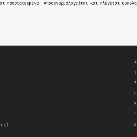
αι προστατευμένα. Αποσυναρμολογείται και πλένεται εύκολα
Α
Τ
Σ
Π
Έ
Ε
τες)
Ν