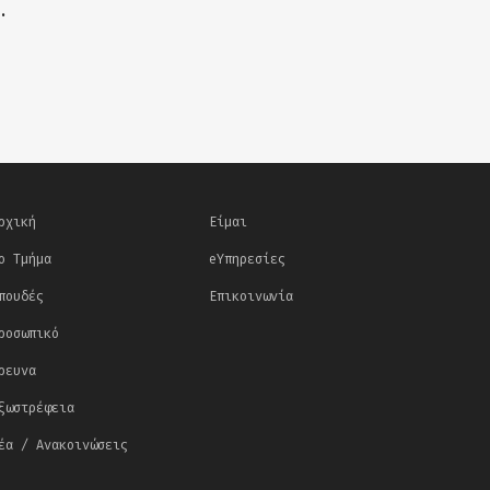
.
ρχική
Είμαι
ο Τμήμα
eΥπηρεσίες
πουδές
Επικοινωνία
ροσωπικό
ρευνα
ξωστρέφεια
έα / Ανακοινώσεις