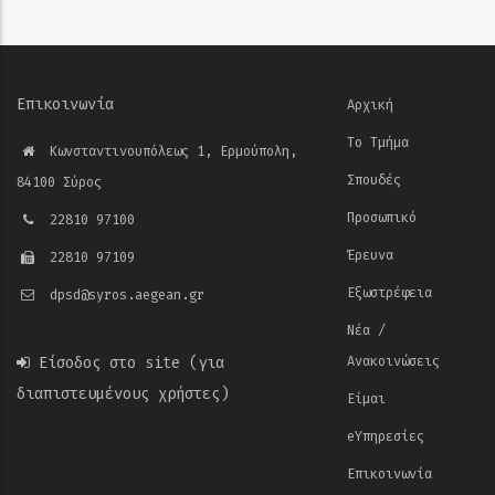
Επικοινωνία
Αρχική
Το Τμήμα
Κωνσταντινουπόλεως 1, Ερμούπολη,
Σπουδές
84100 Σύρος
Προσωπικό
22810 97100
Έρευνα
22810 97109
Εξωστρέφεια
dpsd@syros.aegean.gr
Νέα /
Είσοδος στο site
(για
Ανακοινώσεις
διαπιστευμένους χρήστες)
Είμαι
eΥπηρεσίες
Επικοινωνία