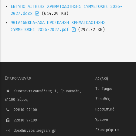
ΕΝΤΥΠΟ ΑΙΤΗΣΗΣ ΧΡΗΜΑΤΟΔΟΤΗΣΗΣ ΣΥΜΜΕΤΟΧΗΣ 2026-
2027.docx
(614.29 KB)
90ΙΔ46ΝΚΠΔ-ΑΘΔ ΠΡΟΣΚΛΗΣΗ ΧΡΗΜΑΤΟΔΟΤΗΣΗΣ
ΣΥΜΜΕΤΟΧΗΣ 2026-2027.pdf
(297.72 KB)
Επικοινωνία
Αρχική
Το Τμήμα
Κωνσταντινουπόλεως 1, Ερμούπολη,
Σπουδές
84100 Σύρος
Προσωπικό
22810 97100
Έρευνα
22810 97109
Εξωστρέφεια
dpsd@syros.aegean.gr